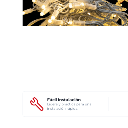
Fácil instalación
Ligera y práctica para una
instalación rápida.