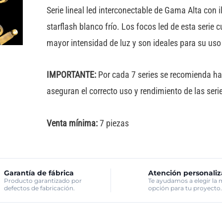
alta
Serie lineal led interconectable de Gama Alta con 
cable
starflash blanco frío. Los focos led de esta serie
blanco
mayor intensidad de luz y son ideales para su uso 
cantidad
IMPORTANTE:
Por cada 7 series se recomienda hace
aseguran el correcto uso y rendimiento de las seri
Venta mínima:
7 piezas
Garantía de fábrica
Atención personali
Producto garantizado por
Te ayudamos a elegir la 
defectos de fabricación.
opción para tu proyecto.