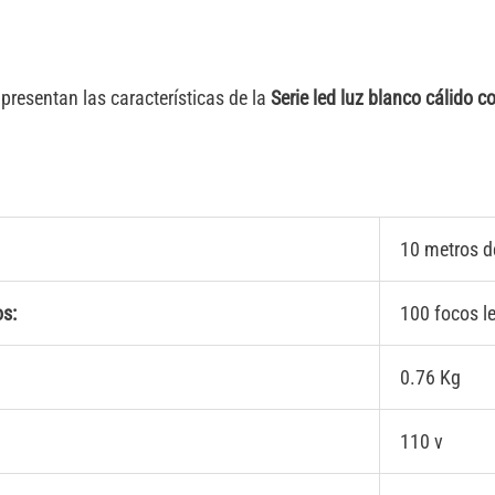
presentan las características de la
Serie led luz blanco cálido c
10 metros d
s:
100 focos l
0.76 Kg
110 v