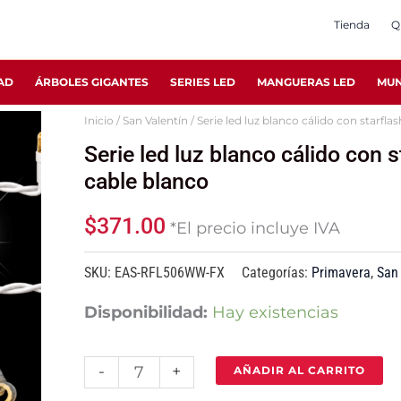
Tienda
Q
AD
ÁRBOLES GIGANTES
SERIES LED
MANGUERAS LED
MUN
Inicio
/
San Valentín
/ Serie led luz blanco cálido con starfla
Serie
Serie led luz blanco cálido con s
led
cable blanco
luz
blanco
$
371.00
*El precio incluye IVA
cálido
con
SKU:
EAS-RFL506WW-FX
Categorías:
Primavera
,
San 
starflash
Disponibilidad:
Hay existencias
blanco
frío
-
+
AÑADIR AL CARRITO
gama