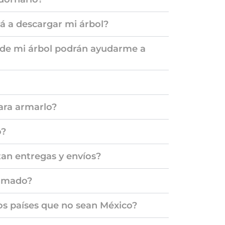
rá a descargar mi árbol?
 de mi árbol podrán ayudarme a
ara armarlo?
o?
izan entregas y envíos?
ximado?
os países que no sean México?