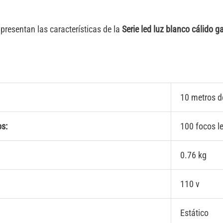
presentan las características de la
Serie led luz blanco cálido 
10 metros d
s:
100 focos l
0.76 kg
110 v
Estático