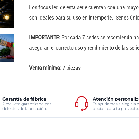
cantidad
Los focos led de esta serie cuentan con una mayor
son ideales para su uso en intemperie. ¡Series úni
IMPORTANTE:
Por cada 7 series se recomienda hace
aseguran el correcto uso y rendimiento de las seri
Venta mínima:
7 piezas
Garantía de fábrica
Atención personali
Producto garantizado por
Te ayudamos a elegir la 
defectos de fabricación.
opción para tu proyecto.