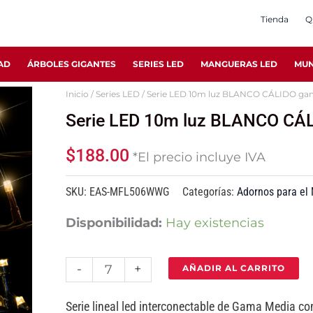
Tienda
Q
AD
ÁRBOLES GIGANTES
SERIES LED
MANGUERAS LED
MUN
Inicio
/
Series LED
/ Serie LED 10m luz BLANCO CÁLIDO gam
Serie
Serie LED 10m luz BLANCO CÁL
LED
10m
$
188.00
*El precio incluye IVA
luz
BLANCO
SKU:
EAS-MFL506WWG
Categorías:
Adornos para el
CÁLIDO
Disponibilidad:
Hay existencias
gama
media
-
+
AÑADIR AL CARRITO
cable
verde
Serie lineal led interconectable de Gama Media con