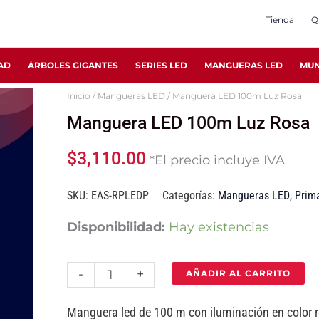
Tienda
Q
AD
ÁRBOLES GIGANTES
SERIES LED
MANGUERAS LED
MUN
Inicio
/
Mangueras LED
/ Manguera LED 100m Luz Rosa
Manguera
Manguera LED 100m Luz Rosa
LED
100m
$
3,110.00
*El precio incluye IVA
Luz
Rosa
SKU:
EAS-RPLEDP
Categorías:
Mangueras LED
,
Prim
cantidad
Disponibilidad:
Hay existencias
-
+
AÑADIR AL CARRITO
Manguera led de 100 m con iluminación en color ro