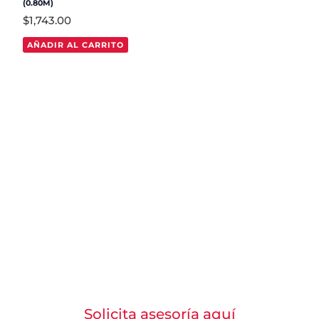
(0.80M)
$
1,743.00
AÑADIR AL CARRITO
Solicita la asesoría de un
experto en iluminación
monumental, ¡Sin costo!
Solicita asesoría aquí