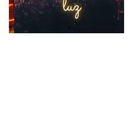
¿Necesitas iluminar centros
comerciales, zócalos, parques
públicos, hoteles o avenidas?
Nosotros somos los expertos
Conoce nuestros productos