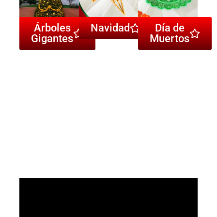
Árboles
Navidad
Día de
Gigantes
Muertos