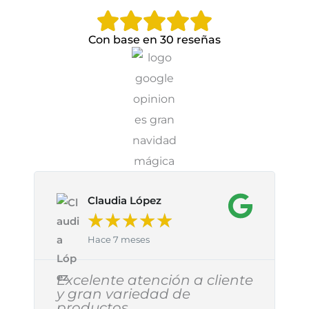
Con base en 30 reseñas
 López
Gabriela Torres Ca
★
★
★
★
★
★
★
★
meses
Hace 8 meses
atención a cliente
Excelente producto 
riedad de
sobretodo excelent
s
Muy recomendable