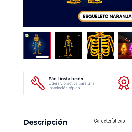
Fácil instalación
Ligera y práctica para una
instalación rápida.
Características
Descripción