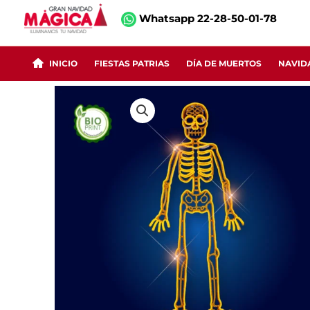
Ir
Whatsapp 22-28-50-01-78
al
contenido
INICIO
FIESTAS PATRIAS
DÍA DE MUERTOS
NAVID