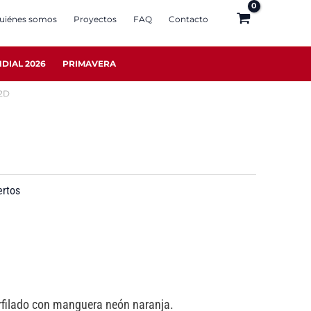
uiénes somos
Proyectos
FAQ
Contacto
DIAL 2026
PRIMAVERA
 2D
ertos
erfilado con manguera neón naranja.