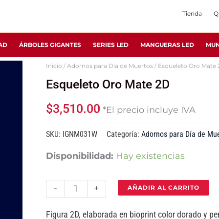
Tienda
Q
AD
ÁRBOLES GIGANTES
SERIES LED
MANGUERAS LED
MUN
Inicio
/
Adornos para Día de Muertos
/ Esqueleto Oro Mate
Esqueleto
Esqueleto Oro Mate 2D
Oro
Mate
$
3,510.00
*El precio incluye IVA
2D
cantidad
SKU:
IGNM031W
Categoría:
Adornos para Día de Mu
Disponibilidad:
Hay existencias
-
+
AÑADIR AL CARRITO
Figura 2D, elaborada en bioprint color dorado y p